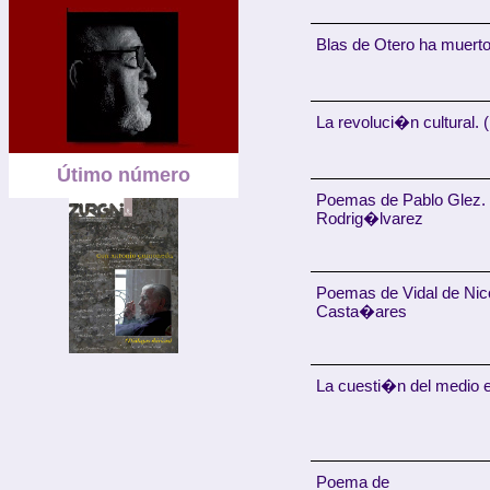
Blas de Otero ha muert
La revoluci�n cultural. (
Útimo número
Poemas de Pablo Glez. 
Rodrig�lvarez
Poemas de Vidal de N
Casta�ares
La cuesti�n del medio
Poema de