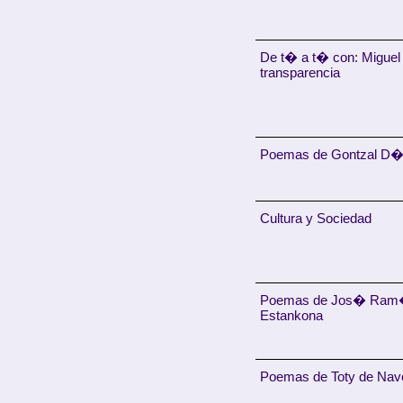
De t� a t� con: Migue
transparencia
Poemas de Gontzal D�
Cultura y Sociedad
Poemas de Jos� Ram�n
Estankona
Poemas de Toty de Nav