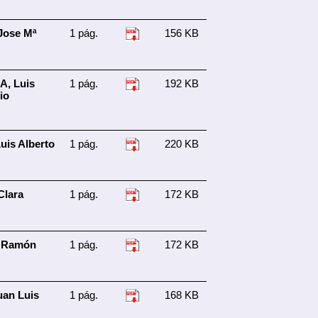
Jose Mª
1 pág.
156 KB
A, Luis
1 pág.
192 KB
io
is Alberto
1 pág.
220 KB
Clara
1 pág.
172 KB
 Ramón
1 pág.
172 KB
an Luis
1 pág.
168 KB