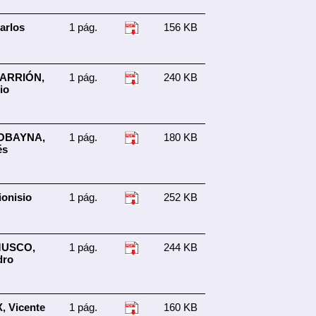
arlos
1 pág.
156 KB
ARRIÓN,
1 pág.
240 KB
io
OBAYNA,
1 pág.
180 KB
és
onisio
1 pág.
252 KB
MUSCO,
1 pág.
244 KB
dro
, Vicente
1 pág.
160 KB