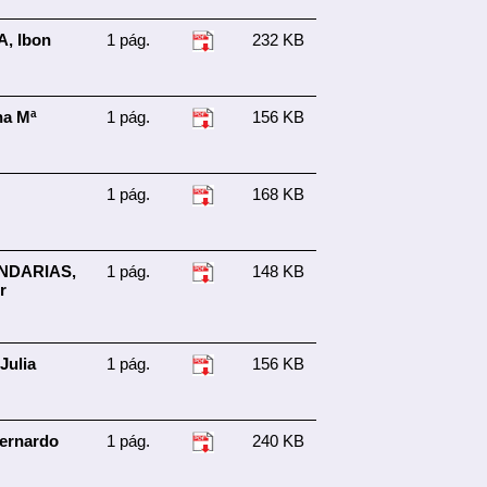
, Ibon
1 pág.
232 KB
na Mª
1 pág.
156 KB
1 pág.
168 KB
NDARIAS,
1 pág.
148 KB
r
Julia
1 pág.
156 KB
ernardo
1 pág.
240 KB