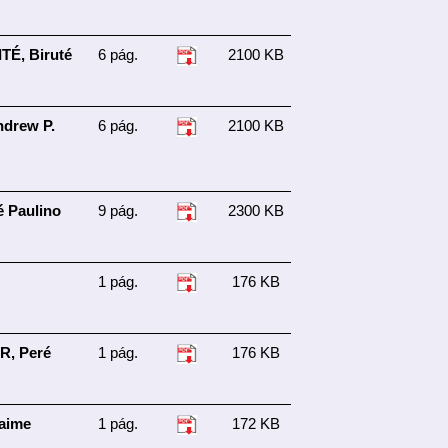
TÉ, Biruté
6 pág.
2100 KB
ndrew P.
6 pág.
2100 KB
 Paulino
9 pág.
2300 KB
1 pág.
176 KB
, Peré
1 pág.
176 KB
Jaime
1 pág.
172 KB