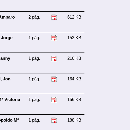
Amparo
2 pág.
612 KB
 Jorge
1 pág.
152 KB
Fanny
1 pág.
216 KB
, Jon
1 pág.
164 KB
 Victoria
1 pág.
156 KB
poldo Mª
1 pág.
188 KB