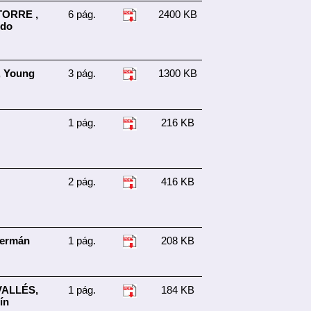
ORRE ,
6 pág.
2400 KB
ldo
 Young
3 pág.
1300 KB
1 pág.
216 KB
2 pág.
416 KB
ermán
1 pág.
208 KB
ALLÉS,
1 pág.
184 KB
ín