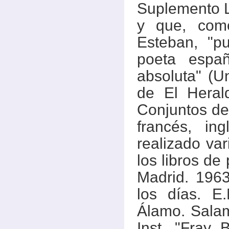
Suplemento Li
y que, como
Esteban, "p
poeta espa
absoluta" (U
de El Heral
Conjuntos de
francés, in
realizado var
los libros de 
Madrid. 196
los días. E
Álamo. Salam
Inst. "Fray