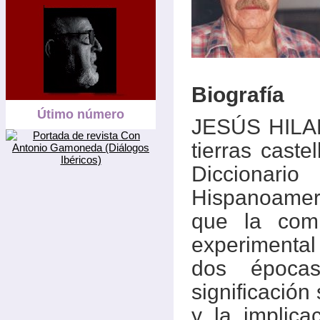
Biografía
Útimo número
JESÚS HILA
tierras caste
Diccionari
Hispanoameri
que la comp
experimental
dos época
significación
y la implic