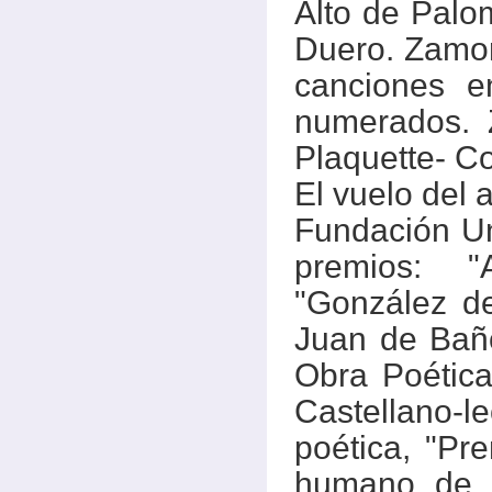
Alto de Palo
Duero. Zamor
canciones 
numerados. Z
Plaquette- Co
El vuelo del a
Fundación Un
premios: "
"González d
Juan de Bañ
Obra Poética
Castellano-
poética, "Pre
humano de s