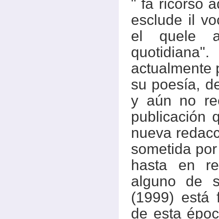
" fa ricorso 
esclude il vo
el quele a
quotidian
actualmente p
su poesía, d
y aún no re
publicación 
nueva redacci
sometida por
hasta en re
alguno de s
(1999) está
de esta épo