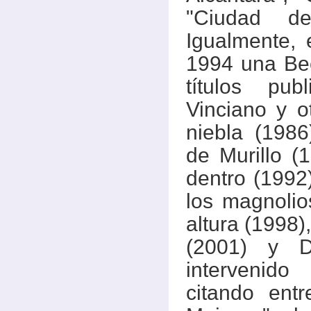
"Ciudad d
Igualmente, 
1994 una Bec
títulos pu
Vinciano y o
niebla (1986
de Murillo (
dentro (1992
los magnolios
altura (1998
(2001) y D
intervenido
citando ent