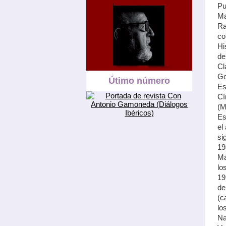
Pu
Ma
Ra
co
Hi
de
Cl
Go
Útimo número
Es
Cí
(M
Es
el
si
19
Má
lo
19
de
(c
lo
Na