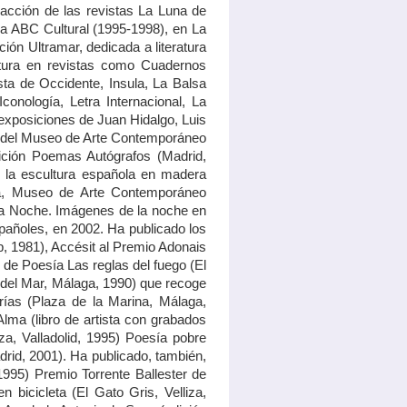
dacción de las revistas La Luna de
ra ABC Cultural (1995-1998), en La
ión Ultramar, dedicada a literatura
eratura en revistas como Cuadernos
ta de Occidente, Insula, La Balsa
onología, Letra Internacional, La
 exposiciones de Juan Hidalgo, Luis
r del Museo de Arte Contemporáneo
sición Poemas Autógrafos (Madrid,
n la escultura española en madera
ia, Museo de Arte Contemporáneo
La Noche. Imágenes de la noche en
spañoles, en 2002. Ha publicado los
lp, 1981), Accésit al Premio Adonais
 de Poesía Las reglas del fuego (El
 del Mar, Málaga, 1990) que recoge
erías (Plaza de la Marina, Málaga,
Alma (libro de artista con grabados
za, Valladolid, 1995) Poesía pobre
id, 2001). Ha publicado, también,
1995) Premio Torrente Ballester de
 bicicleta (El Gato Gris, Velliza,