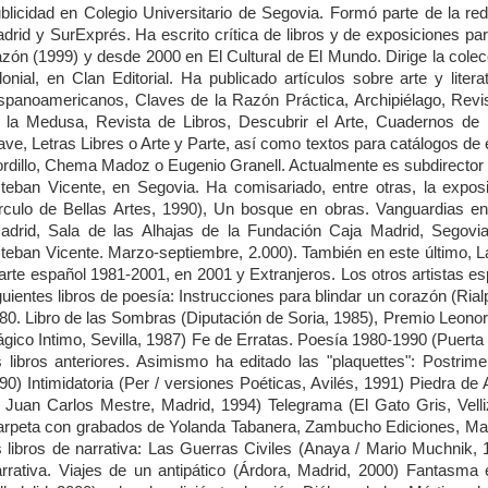
blicidad en Colegio Universitario de Segovia. Formó parte de la re
drid y SurExprés. Ha escrito crítica de libros y de exposiciones pa
zón (1999) y desde 2000 en El Cultural de El Mundo. Dirige la colecc
lonial, en Clan Editorial. Ha publicado artículos sobre arte y lit
spanoamericanos, Claves de la Razón Práctica, Archipiélago, Revis
 la Medusa, Revista de Libros, Descubrir el Arte, Cuadernos de Ic
ave, Letras Libres o Arte y Parte, así como textos para catálogos de
rdillo, Chema Madoz o Eugenio Granell. Actualmente es subdirecto
teban Vicente, en Segovia. Ha comisariado, entre otras, la expo
rculo de Bellas Artes, 1990), Un bosque en obras. Vanguardias e
adrid, Sala de las Alhajas de la Fundación Caja Madrid, Segov
teban Vicente. Marzo-septiembre, 2.000). También en este último, 
 arte español 1981-2001, en 2001 y Extranjeros. Los otros artistas e
guientes libros de poesía: Instrucciones para blindar un corazón (Ria
80. Libro de las Sombras (Diputación de Soria, 1985), Premio Leonor
gico Intimo, Sevilla, 1987) Fe de Erratas. Poesía 1980-1990 (Puerta
s libros anteriores. Asimismo ha editado las "plaquettes": Postrim
90) Intimidatoria (Per / versiones Poéticas, Avilés, 1991) Piedra de 
 Juan Carlos Mestre, Madrid, 1994) Telegrama (El Gato Gris, Velli
arpeta con grabados de Yolanda Tabanera, Zambucho Ediciones, Madr
s libros de narrativa: Las Guerras Civiles (Anaya / Mario Muchnik, 
rrativa. Viajes de un antipático (Árdora, Madrid, 2000) Fantasma en