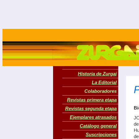
Historia de Zurgai
La Editorial
Colaboradores
Revistas primera etapa
Bi
Revistas segunda etapa
Ejemplares atrasados
JO
de
Catálogo general
Hu
Suscripciones
de