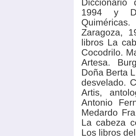
Diccionario
1994 y Dic
Quiméricas.
Zaragoza, 1
libros La cab
Cocodrilo. Ma
Artesa. Bur
Doña Berta Li
desvelado. 
Artis, anto
Antonio Fer
Medardo Frai
La cabeza c
Los libros de