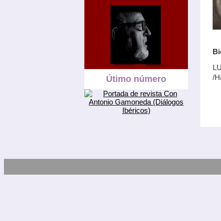
Bi
LU
/H
Útimo número