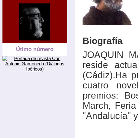
Biografía
Útimo número
JOAQUIN MA
reside actu
(Cádiz).Ha pu
cuatro nove
premios: Bo
March, Feria
"Andalucía" y