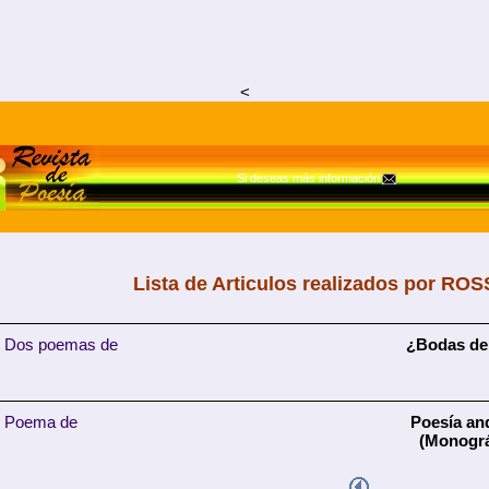
<
Si deseas más información
Lista de Articulos realizados por RO
Dos poemas de
¿Bodas de
Poema de
Poesía an
(Monográ