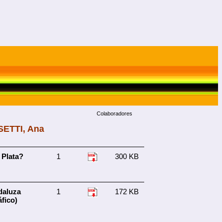
Colaboradores
SSETTI, Ana
 Plata?
1
300 KB
daluza
1
172 KB
fico)