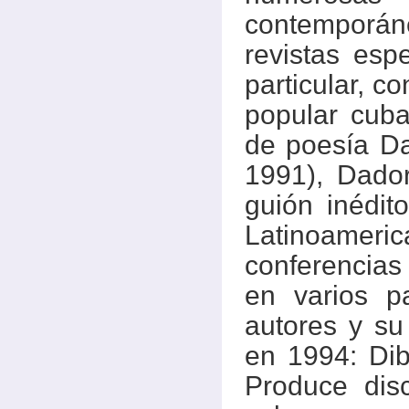
contemporá
revistas esp
particular, c
popular cuba
de poesía D
1991), Dador
guión inédit
Latinoame
conferencias
en varios pa
autores y su
en 1994: Dib
Produce dis