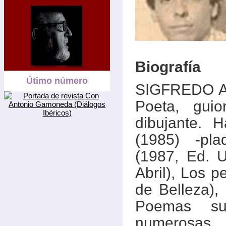
Biografía
Útimo número
SIGFREDO ARI
Poeta, guio
dibujante. 
(1985) -pla
(1987, Ed. 
Abril), Los p
de Belleza), 
Poemas su
numerosas