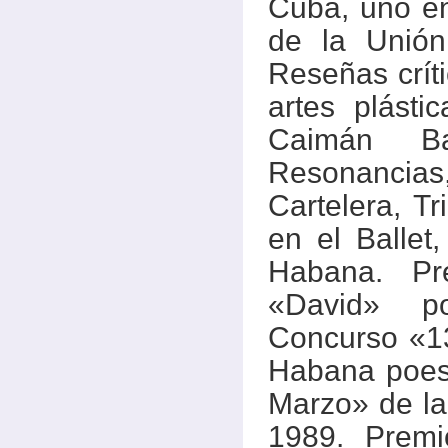
Cuba, uno en
de la Unión
Reseñas críti
artes plást
Caimán Ba
Resonancia
Cartelera, T
en el Ballet
Habana. Pr
«David» p
Concurso «1
Habana poesí
Marzo» de la
1989. Premi