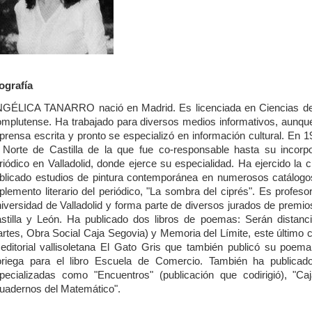
ografía
GÉLICA TANARRO nació en Madrid. Es licenciada en Ciencias de l
mplutense. Ha trabajado para diversos medios informativos, aunque
 prensa escrita y pronto se especializó en información cultural. En 
 Norte de Castilla de la que fue co-responsable hasta su incorpo
riódico en Valladolid, donde ejerce su especialidad. Ha ejercido la c
blicado estudios de pintura contemporánea en numerosos catálogos
plemento literario del periódico, "La sombra del ciprés". Es profes
iversidad de Valladolid y forma parte de diversos jurados de premios 
stilla y León. Ha publicado dos libros de poemas: Serán distancia
rtes, Obra Social Caja Segovia) y Memoria del Límite, este último c
 editorial vallisoletana El Gato Gris que también publicó su poem
riega para el libro Escuela de Comercio. También ha publica
pecializadas como "Encuentros" (publicación que codirigió), "Caj
uadernos del Matemático".