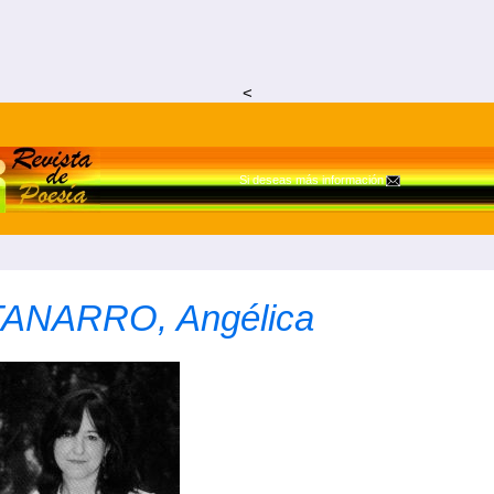
<
Si deseas más información
TANARRO, Angélica