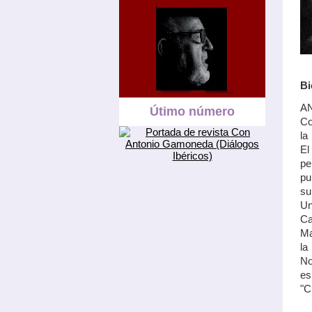
Bi
AN
Útimo número
Co
la
El
pe
pu
su
Un
Ca
Ma
la
No
es
"C