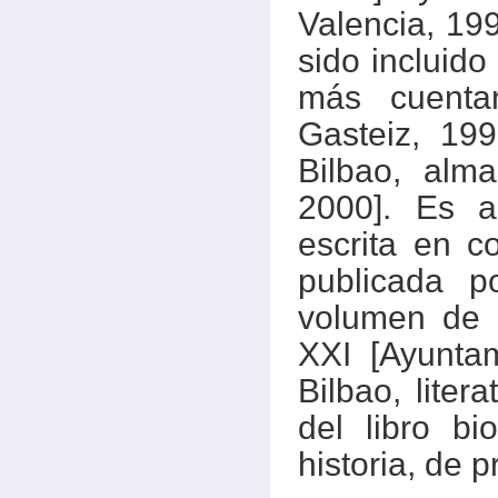
Valencia, 19
sido incluido
más cuentan
Gasteiz, 199
Bilbao, alma
2000]. Es a
escrita en c
publicada p
volumen de p
XXI [Ayunta
Bilbao, liter
del libro bi
historia, de 