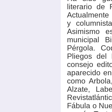
literario d
Actualmente e
y columnist
Asimismo es
municipal B
Pérgola. Co
Pliegos del
consejo edito
aparecido en 
como Arbola
Alzate, Lab
Revistatlánt
Fábula o Nuev