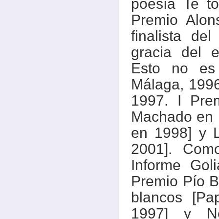
poesía Te to
Premio Alon
finalista de
gracia del e
Esto no es 
Málaga, 1996]
1997. I Pre
Machado en B
en 1998] y L
2001]. Como
Informe Goli
Premio Pío Ba
blancos [Pap
1997] y Ne