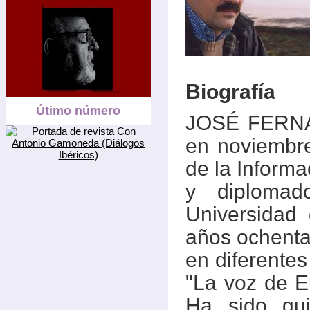
Biografía
Útimo número
JOSÉ FERNÁ
en noviembre
de la Informa
y diplomad
Universidad
años ochenta 
en diferente
"La voz de E
Ha sido gui