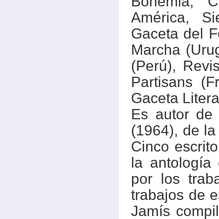
Bohemia, C
América, S
Gaceta del F
Marcha (Urug
(Perú), Revi
Partisans (Fr
Gaceta Litera
Es autor de 
(1964), de la
Cinco escrito
la antologí
por los trab
trabajos de 
Jamís compil