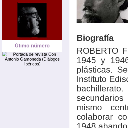
Biografía
Útimo número
ROBERTO F
1945 y 1946
plásticas. S
Instituto Edi
bachillerat
secundarios 
mismo cen
colaborar c
1948 abandona