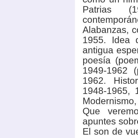
Patrias (
contemporá
Alabanzas, c
1955. Idea d
antigua espe
poesía (poe
1949-1962 (
1962. Histo
1948-1965, 
Modernismo, 
Que veremo
apuntes sobre
El son de vu