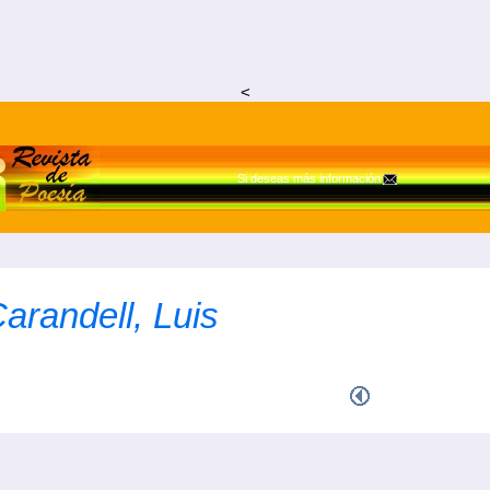
<
Si deseas más información
arandell, Luis